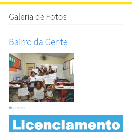
navigat
Galeria de Fotos
Bairro da Gente
Veja mais
sobre
Bairro
da
Gente