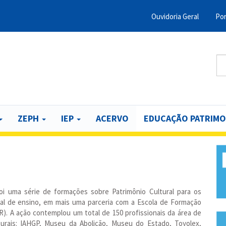
Ouvidoria Geral
Por
Menu
Barra
Topo
Bu
B
PCR
ZEPH
IEP
ACERVO
EDUCAÇÃO PATRIMO
foi uma série de formações sobre Patrimônio Cultural para os
al de ensino, em mais uma parceria com a Escola de Formação
R). A ação contemplou um total de 150 profissionais da área de
urais: IAHGP, Museu da Abolição, Museu do Estado,
Toyolex
,