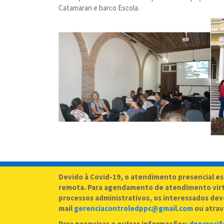
Catamaran
e barco Escola.
Devido à Covid-19, o atendimento presencial e
remota. Para agendamento de atendimento virtu
processos administrativos, os interessados deve
mail
gerenciacontroledppc@gmail.com
ou atrav
Para pesquisas e outras informações:
dppcreci