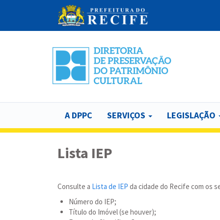
Pular
para
o
conteúdo
principal
A DPPC
SERVIÇOS
LEGISLAÇÃO
Lista IEP
Consulte a
Lista de IEP
da cidade do Recife com os s
Número do IEP;
Título do Imóvel (se houver);