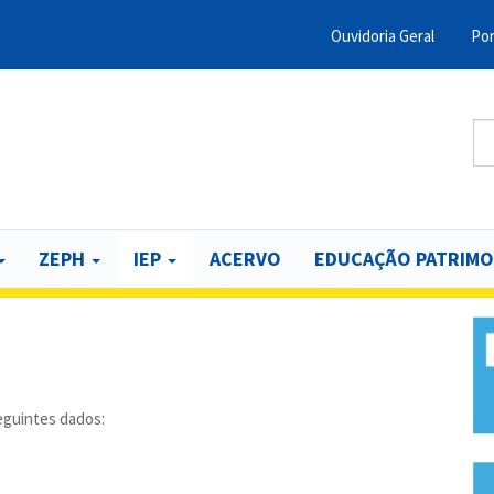
Ouvidoria Geral
Por
Menu
Barra
Topo
Bu
B
PCR
ZEPH
IEP
ACERVO
EDUCAÇÃO PATRIMO
eguintes dados: