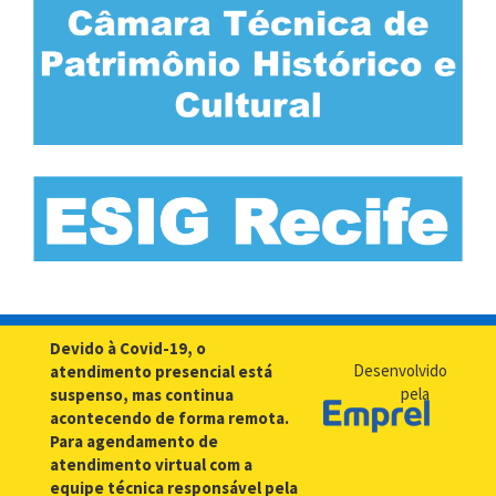
Devido à Covid-19, o
Desenvolvido
atendimento presencial está
pela
suspenso, mas continua
acontecendo de forma remota.
Para agendamento de
atendimento virtual com a
equipe técnica responsável pela